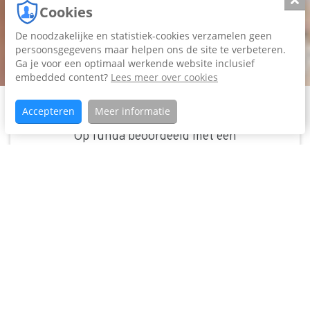
Slui
Cookies
De noodzakelijke en statistiek-cookies verzamelen geen
persoonsgegevens maar helpen ons de site te verbeteren.
Ga je voor een optimaal werkende website inclusief
embedded content?
Lees meer over cookies
Verkoop
Accepteren
Meer informatie
Op funda beoordeeld met een
9,4
Aankoop