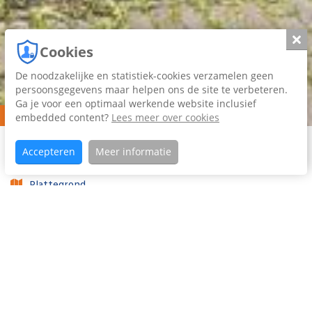
Slui
Cookies
De noodzakelijke en statistiek-cookies verzamelen geen
persoonsgegevens maar helpen ons de site te verbeteren.
Ga je voor een optimaal werkende website inclusief
Verkocht
embedded content?
Lees meer over cookies
Home
Aanbod
Adriaen
Koopaanbod
Accepteren
Meer informatie
Brouwerstraat
12
Plattegrond
Foto's (37)
Video
Woning omschrijving
Wonen in het geliefde Huizum? Dan is deze