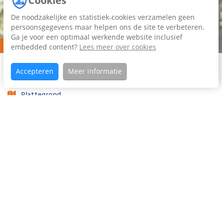
Cookies
De noodzakelijke en statistiek-cookies verzamelen geen
persoonsgegevens maar helpen ons de site te verbeteren.
Ga je voor een optimaal werkende website inclusief
Verkocht
embedded content?
Lees meer over cookies
Home
Aanbod
Dotingastate
Koopaanbod
Accepteren
Meer informatie
75
Plattegrond
Foto's (52)
Video
Woning omschrijving
Instapklare, uitstekend onderhouden hoekwoning met
garage, vier slaapkamers, zonnige tuin op het zuiden en
energielabel A+. Op een aantrekkelijke woonlocatie in
Leeuwarden staat deze verrassend ruime, sinds 2021