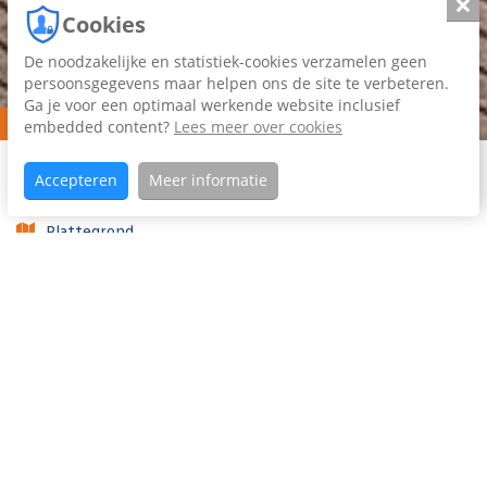
Slui
Cookies
De noodzakelijke en statistiek-cookies verzamelen geen
persoonsgegevens maar helpen ons de site te verbeteren.
Ga je voor een optimaal werkende website inclusief
Verkocht
embedded content?
Lees meer over cookies
Home
Aanbod
Epemastate
Koopaanbod
Accepteren
Meer informatie
63
Plattegrond
Foto's (39)
Video
Woning omschrijving
Wauw! Instapklare recent verbouwde twee-onder-één-
kapwoning met royale aanbouw en garage. In het
gewilde en groene Camminghaburen staat deze moderne