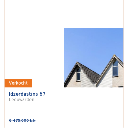
Verkocht
Idzerdastins 67
Leeuwarden
€ 475.000 k.k.