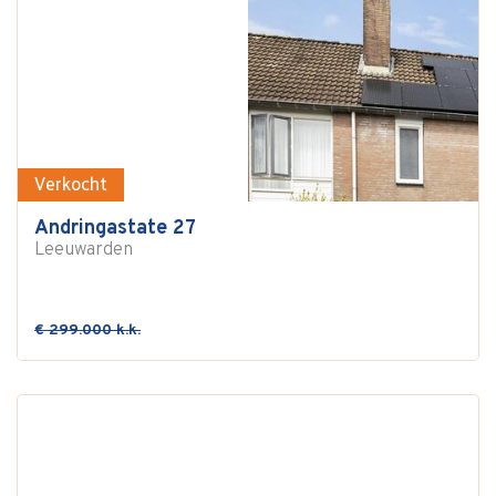
Verkocht
Andringastate 27
Leeuwarden
€ 299.000 k.k.