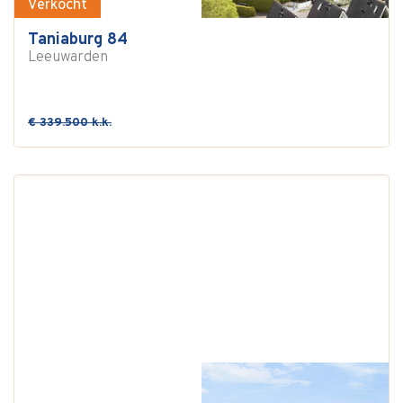
Verkocht
Taniaburg 84
Leeuwarden
€ 339.500 k.k.