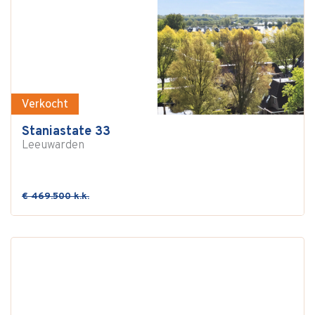
Verkocht
Staniastate 33
Leeuwarden
€ 469.500 k.k.