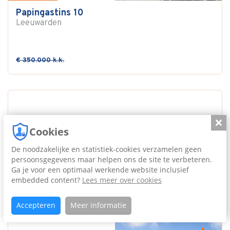
Papingastins 10
Leeuwarden
€ 350.000 k.k.
Slui
Cookies
De noodzakelijke en statistiek-cookies verzamelen geen
persoonsgegevens maar helpen ons de site te verbeteren.
Ga je voor een optimaal werkende website inclusief
embedded content?
Lees meer over cookies
Accepteren
Meer informatie