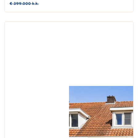
€ 399.000 k.k.