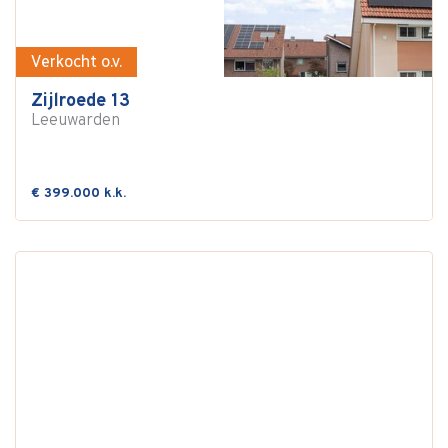
Verkocht o.v.
Zijlroede 13
Leeuwarden
€ 399.000 k.k.