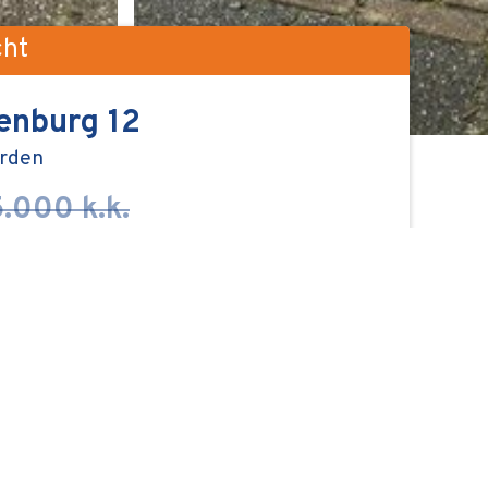
cht
enburg 12
rden
.000 k.k.
over Kippenburg 12, Leeuwarden?
Ate Scheenstra
de makelaar voor deze woning
058-2650063
info@scheenstra-makelaars.nl