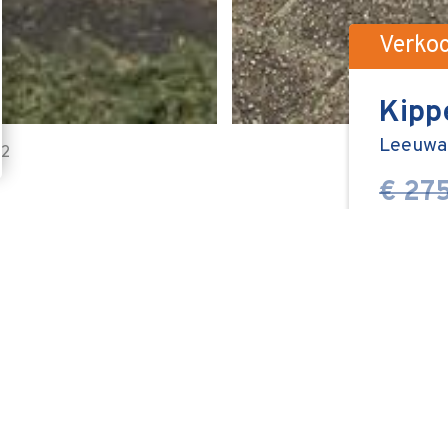
Verko
Kipp
Leeuwa
12
€ 275
Vragen 
jne tussenwoning met een verrassend
 volwaardige slaapkamers en een zonnige
een prettige locatie in
0 en staat op 128 m² eigen grond.
panelen en een CV-combiketel uit 2023