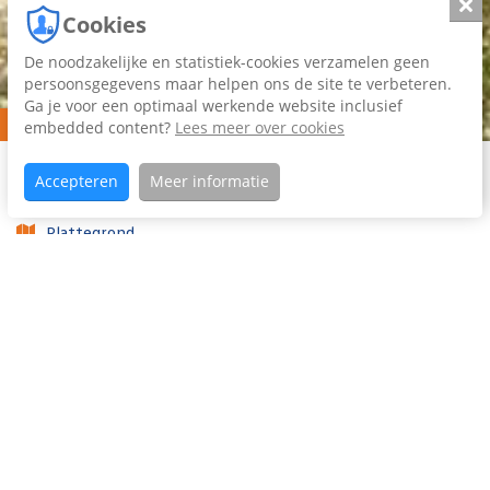
Slui
Cookies
De noodzakelijke en statistiek-cookies verzamelen geen
persoonsgegevens maar helpen ons de site te verbeteren.
Ga je voor een optimaal werkende website inclusief
Verkocht
embedded content?
Lees meer over cookies
Home
Aanbod
Lekkumerweg
Koopaanbod
Accepteren
Meer informatie
80
Plattegrond
Foto's (36)
Video
Woning omschrijving
Aan de Lekkumerweg, aan de rand van Leeuwarden,
staat deze charmante jaren ’30 tussenwoning met
karakter én een verrassend uitzicht achter over een