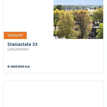
Verkocht
Staniastate 33
Leeuwarden
€ 469.500 k.k.