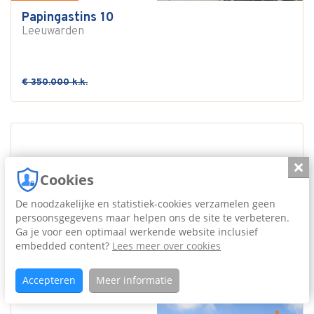
Papingastins 10
Leeuwarden
€ 350.000 k.k.
Slui
Cookies
De noodzakelijke en statistiek-cookies verzamelen geen
persoonsgegevens maar helpen ons de site te verbeteren.
Ga je voor een optimaal werkende website inclusief
embedded content?
Lees meer over cookies
Accepteren
Meer informatie