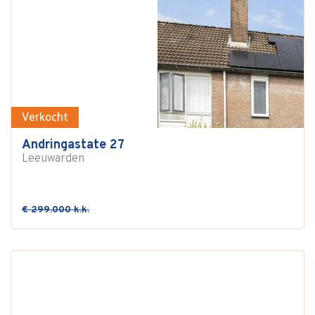
Verkocht
Andringastate 27
Leeuwarden
€ 299.000 k.k.