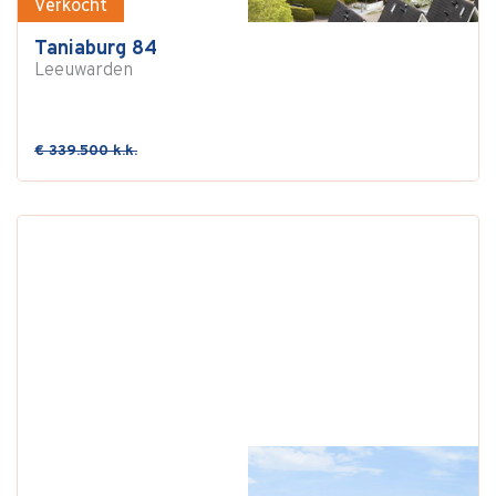
Verkocht
Taniaburg 84
Leeuwarden
€ 339.500 k.k.