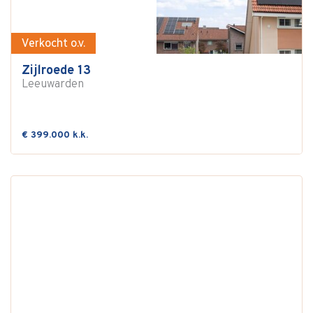
Verkocht o.v.
Zijlroede 13
Leeuwarden
€ 399.000 k.k.