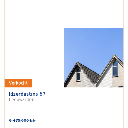
Verkocht
Idzerdastins 67
Leeuwarden
€ 475.000 k.k.