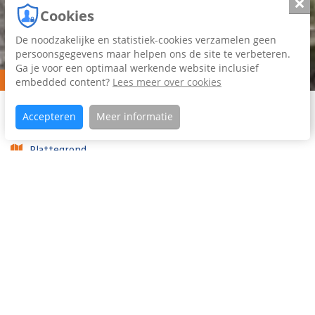
Slui
Cookies
De noodzakelijke en statistiek-cookies verzamelen geen
persoonsgegevens maar helpen ons de site te verbeteren.
Ga je voor een optimaal werkende website inclusief
Verkocht
embedded content?
Lees meer over cookies
Home
Aanbod
Staniastate
Koopaanbod
Accepteren
Meer informatie
24
Plattegrond
Foto's (44)
Video
Woning omschrijving
Wonen op een absolute toplocatie aan open vaarwater in
de populaire wijk Camminghaburen? Deze royale 2-
onder-1-kapwoning met maar liefst 192 m²