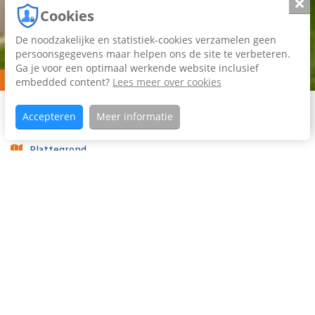
Slui
Cookies
De noodzakelijke en statistiek-cookies verzamelen geen
persoonsgegevens maar helpen ons de site te verbeteren.
Ga je voor een optimaal werkende website inclusief
Verkocht
embedded content?
Lees meer over cookies
Home
Aanbod
Taniaburg
Koopaanbod
Accepteren
Meer informatie
84
Plattegrond
Foto's (49)
Video
Woning omschrijving
Wonen op een prachtige locatie in de geliefde wijk
Camminghaburen? Deze verrassend ruime en goed
onderhouden geschakelde woning ligt aan een