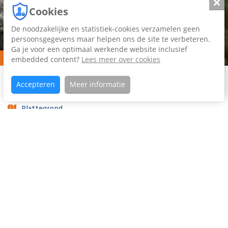
Slui
Cookies
De noodzakelijke en statistiek-cookies verzamelen geen
persoonsgegevens maar helpen ons de site te verbeteren.
Ga je voor een optimaal werkende website inclusief
Verkocht o.v.
embedded content?
Lees meer over cookies
Home
Aanbod
Transvaalstraat
Koopaanbod
Accepteren
Meer informatie
27
Plattegrond
Foto's (39)
Video
Woning omschrijving
Karakter, sfeer en modern wooncomfort komen op een
prachtige manier samen in deze royale jaren '20 woning
aan de geliefde Transvaalstraat. Op een van de mooiste