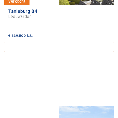
Verkocht
Taniaburg 84
Leeuwarden
€ 339.500 k.k.