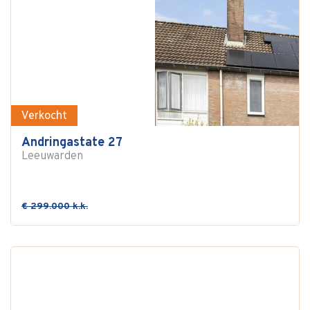
Verkocht
Andringastate 27
Leeuwarden
€ 299.000 k.k.