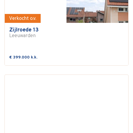
Verkocht o.v.
Zijlroede 13
Leeuwarden
€ 399.000 k.k.