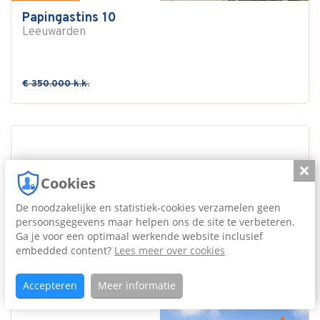
Papingastins 10
Leeuwarden
€ 350.000 k.k.
Slui
Cookies
De noodzakelijke en statistiek-cookies verzamelen geen
persoonsgegevens maar helpen ons de site te verbeteren.
Ga je voor een optimaal werkende website inclusief
embedded content?
Lees meer over cookies
Accepteren
Meer informatie