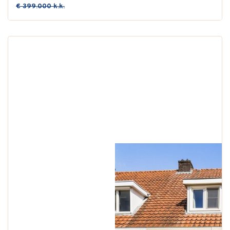
€ 399.000 k.k.