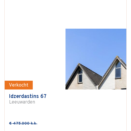
Verkocht
Idzerdastins 67
Leeuwarden
€ 475.000 k.k.