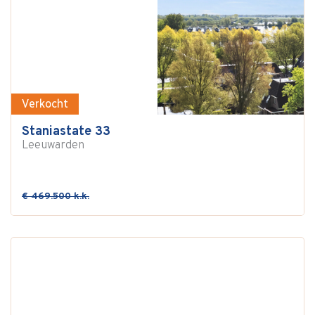
Verkocht
Staniastate 33
Leeuwarden
€ 469.500 k.k.