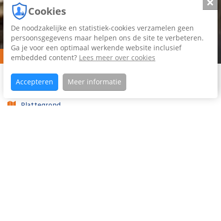
Slui
Cookies
De noodzakelijke en statistiek-cookies verzamelen geen
persoonsgegevens maar helpen ons de site te verbeteren.
Ga je voor een optimaal werkende website inclusief
Verkocht
embedded content?
Lees meer over cookies
Home
Aanbod
Molenhoek
Koopaanbod
Accepteren
Meer informatie
49
Plattegrond
Foto's (41)
Video
Woning omschrijving
Prachtige GROENE en WATERRIJKE woonomgeving. De
woning is grenzend aan een groenstrook en heeft direct
zicht op het VAARWATER. De VRIJSTAANDE woning is